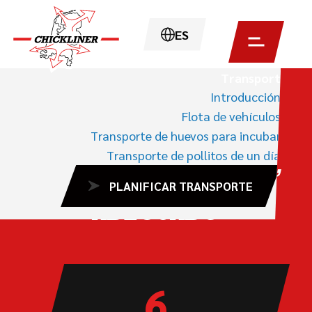
ES
Transport
HOME
TRANSPORT
FLOTA DE
Introducción
VEHÍCULOS
Flota de vehículos
Transporte de huevos para incubar
Transporte de pollitos de un día
PARA CADA ENCARGO,
PLANIFICAR TRANSPORTE
EL VEHÍCULO
ADECUADO
6